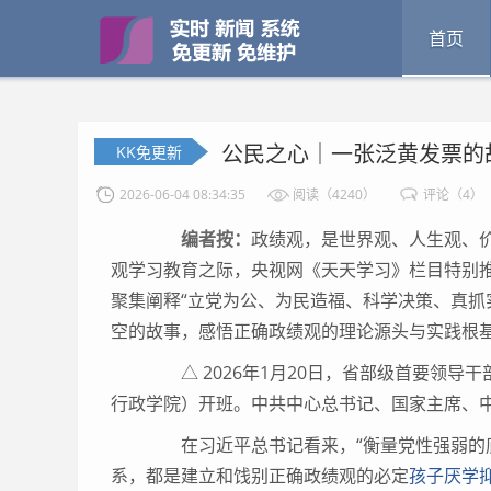
首页
公民之心｜一张泛黄发票的
KK免更新
2026-06-04 08:34:35
阅读（4240）
评论（4）
编者按：
政绩观，是世界观、人生观、
观学习教育之际，央视网《天天学习》栏目特别
聚集阐释“立党为公、为民造福、科学决策、真抓
空的故事，感悟正确政绩观的理论源头与实践根
△ 2026年1月20日，省部级首要领导
行政学院）开班。中共中心总书记、国家主席、
在习近平总书记看来，“衡量党性强弱的底
系，都是建立和饯别正确政绩观的必定
孩子厌学