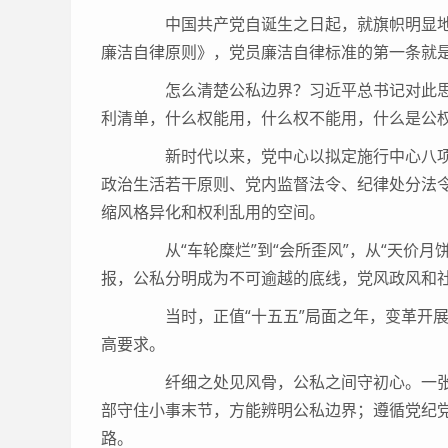
中国共产党自诞生之日起，就旗帜明显地将
廉洁自律原则》，党员廉洁自律标准的第一条就是
怎么清楚公私边界？习近平总书记对此思虑
利清单，什么权能用，什么权不能用，什么是公权
新时代以来，党中心以拟定施行中心八项
政治生活若干原则、党内监督法令、纪律处分法
缩风格异化和权利乱用的空间。
从“车轮糜烂”到“会所歪风”，从“天价月饼
报，公私分明成为不可逾越的底线，党风政风和
当时，正值“十五五”局面之年，变革开展
高要求。
纤细之处见风骨，公私之间守初心。一张3
部守住小事末节，方能辨明公私边界；遵循党纪
路。