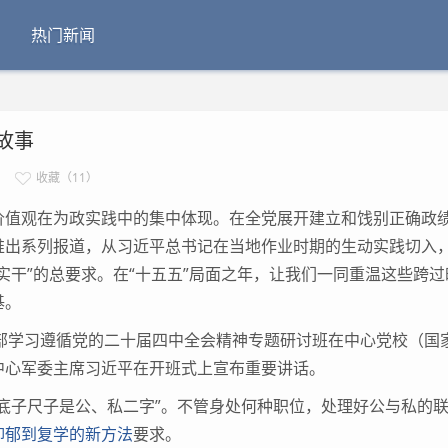
热门新闻
故事
收藏（11）
价值观在为政实践中的集中体现。在全党展开建立和饯别正确政
推出系列报道，从习近平总书记在当地作业时期的生动实践切入
实干”的总要求。在“十五五”局面之年，让我们一同重温这些跨过
基。
干部学习遵循党的二十届四中全会精神专题研讨班在中心党校（国
中心军委主席习近平在开班式上宣布重要讲话。
子尺子是公、私二字”。不管身处何种职位，处理好公与私的
抑郁到复学的新方法
要求。