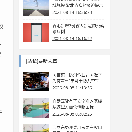
域规模 湖北省疾控紧迫提示
党
2021-08-14 16:36:23
香港新增2例输入新冠肺炎确
权
诊病例
2021-08-14 16:16:22
内
紧
[站长]最新文章
习言道｜防汛作业，习近平
为何着重“宁可十防九空”？
2026-08-08 11:13:36
更
自动驾驶有了安全准入基线
从这些方面读懂新国标
干
2026-08-08 09:02:25
印尼东努沙登加拉两座火山