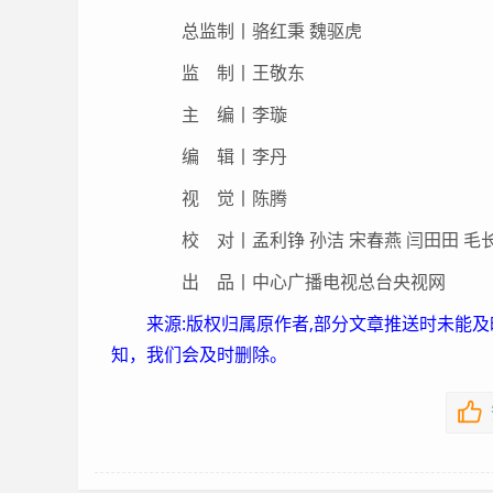
总监制丨骆红秉 魏驱虎
监 制丨王敬东
主 编丨李璇
编 辑丨李丹
视 觉丨陈腾
校 对丨孟利铮 孙洁 宋春燕 闫田田 毛长
出 品丨中心广播电视总台央视网
来源:版权归属原作者,部分文章推送时未能
知，我们会及时删除。