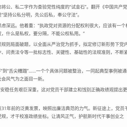
公、私二字作为查验党性纯度的“试金石”。翻开《中国共产
“坚持公私分明，先公后私，奉公守法”。
深远。他着重：“执政党对资源的分配权利很大，应该有一个
，什么是私权，要分隔，不能公权私用。”
规则局面破题，以全面从严治党为抓手，拟定修订新形势下党
令、问责法令等一批标志性、关键性、基础性的法规准则，不断
”到“舌尖糟蹋”……一个个具体问题被整治，一同起典型事例被通
社会风气为之面目一新。
安稳任务艰巨深重，这对党员干部建立和饯别正确政绩观提出
1年前的泛黄发票，映照出廉洁典范的力气。新征途上，党员
党规，才干校准政绩坐标。让清风正气，护航新时代干事创业之