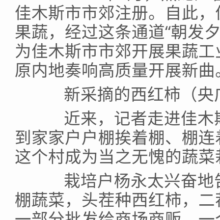
佳木斯市市郊注册。自此，
果蔬，经过这条通道“朝发
为佳木斯市市郊开展果蔬工
原内地奏响高质量开展新曲
新采摘的西红柿（央广
近来，记者走进佳木斯
到家家户户棚挨着棚、棚连着
这个村成为当之无愧的蔬菜
栽培户杨永太兴奋地告知
棚蔬菜，头茬种西红柿，二
一部分批发给商场商贩，一